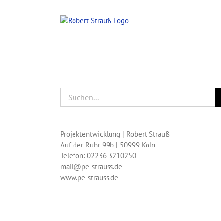
Zum
Inhalt
springen
Suche
nach:
Projektentwicklung | Robert Strauß
Auf der Ruhr 99b | 50999 Köln
Telefon: 02236 3210250
mail@pe-strauss.de
www.pe-strauss.de