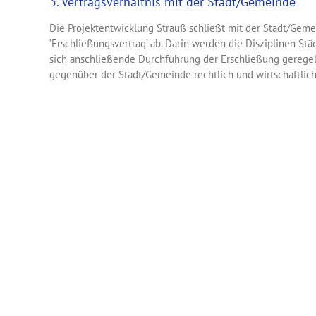
3. Vertragsverhältnis mit der Stadt/Gemeinde
Die Projektentwicklung Strauß schließt mit der Stadt/Geme
’Erschließungsvertrag’ ab. Darin werden die Disziplinen S
sich anschließende Durchführung der Erschließung geregelt
gegenüber der Stadt/Gemeinde rechtlich und wirtschaftlich 
4. Bodenordnung
Aufgrund der häufig großen Anzahl der Grundstückseigent
der aktuellen Flurstücke ist die Durchführung einer Bodeno
private bzw. freiwillige Umlegung, die wegen ihrer zügig
bzw. gesetzlichen Umlegungsverfahren nach den Regelunge
Diese freiwillige Art der Bodenordnung ist ein Grundstücks
Eigentumsverhältnisse derart neu zu ordnen, dass nach Lag
sonstige Nutzung zweckmäßig gestaltete, fertig vermessen
ordnungsgemäß eingetragene Grundstücke entstehen.
Im Zuge der Durchführung und Umsetzung dieser freiwilli
Stadt/Gemeinde die öffentlichen Verkehrs- und Grünfläche