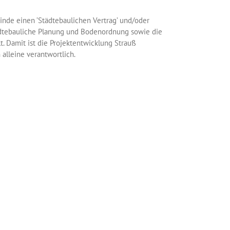
inde einen ’Städtebaulichen Vertrag’ und/oder
tädtebauliche Planung und Bodenordnung sowie die
. Damit ist die Projektentwicklung Strauß
alleine verantwortlich.
ümer und des zudem meist ungünstigen Zuschnitts
rdnung unerlässlich. Anzustreben ist eine sog.
eren und einfacheren Umsetzung einem amtlichen
n des Baugesetzbuches vorzuziehen ist.
tauschverfahren mit dem Ziel, die Besitz- und
e, Form und Größe für eine weitere bauliche oder
e und im Grundbuch und Liegenschaftskataster
gen Umlegung werden in der Regel auch der
n übertragen.